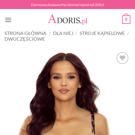
Przewiń
Darmowa dostawa Paczkomat Inpost od 200zł
do
zawartości
0
STRONA GŁÓWNA
/
DLA NIEJ
/
STROJE KĄPIELOWE
/
DWUCZĘŚCIOWE