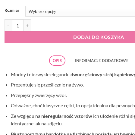
Rozmiar
ilość Strój kąpielowy dwuczęściowy Gabbiano Evita-D 102/B
DODAJ DO KOSZYKA
OPIS
INFORMACJE DODATKOWE
Modny i niezwykle elegancki
dwuczęściowy strój kąpielow
Prezentuje się prześlicznie na żywo.
Przepiękny zwierzęcy wzór.
Odważne, choć klasyczne cętki, to opcja idealna dla pewnych 
Ze względu na
nieregularność wzorów
ich ułożenie różni s
identyczne jak na zdjęciu.
Biustonosz typu bardotka na fiszbinach posiada usztywni