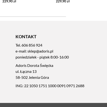
229,90
zł
229,90
zł
KONTAKT
Tel.
606 856 924
e-mail:
sklep@adoris.pl
poniedziałek - piątek 8:00-16:00
Adoris Dorota Święcka
ul. Łączna 13
58-502 Jelenia Góra
ING: 22 1050 1751 1000 0091 0971 2688