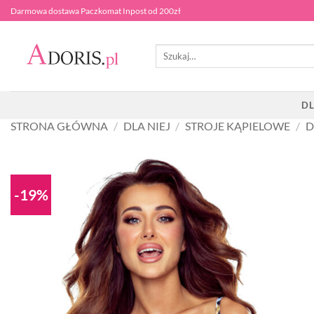
Przewiń
Darmowa dostawa Paczkomat Inpost od 200zł
do
zawartości
Szukaj:
DL
STRONA GŁÓWNA
/
DLA NIEJ
/
STROJE KĄPIELOWE
/
D
-19%