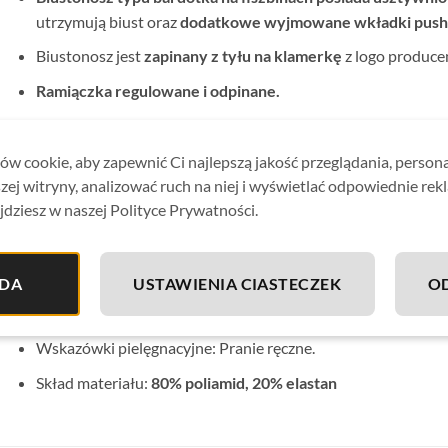
utrzymują biust oraz
dodatkowe wyjmowane wkładki push
Biustonosz jest
zapinany z tyłu na klamerkę
z logo produce
Ramiączka regulowane i odpinane.
W komplecie klasycznie skrojone figi.
Strój od wewnątrz pokryty jest delikatną podszewką
, dzi
w cookie, aby zapewnić Ci najlepszą jakość przeglądania, person
strój nie prześwituje.
zej witryny, analizować ruch na niej i wyświetlać odpowiednie rek
jdziesz w naszej Polityce Prywatności.
Kostium idealnie sprawdzi się zarówno na basenie jak i plaży
Materiał odporny na chlor, wodę morską i słońce.
DA
USTAWIENIA CIASTECZEK
O
Stroje kąpielowe Gabbiano są
produkowane w Polsce z wyso
wysoką jakość i komfort noszenia.
Wskazówki pielęgnacyjne: Pranie ręczne.
Skład materiału:
80% poliamid, 20% elastan