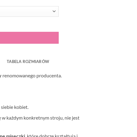
TABELA ROZMIARÓW
y
renomowanego producenta.
siebie kobiet.
ię w każdym konkretnym stroju, nie jest
one miseczki
, które dobrze kształtują i