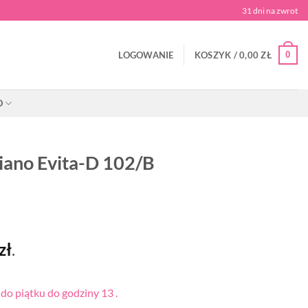
31 dni na zwrot
0
LOGOWANIE
KOSZYK /
0,00
ZŁ
O
iano Evita-D 102/B
zł
.
o piątku do godziny 13 .