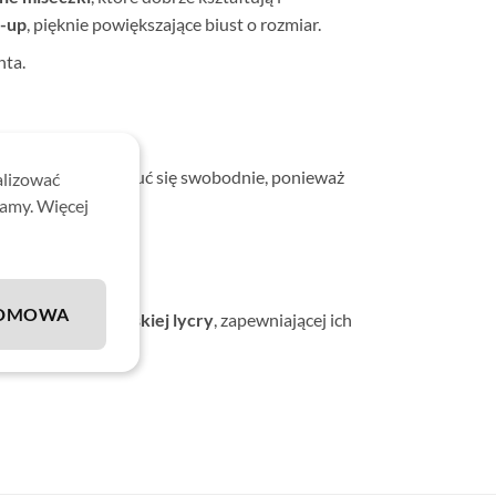
-up
, pięknie powiększające biust o rozmiar.
nta.
ęki czemu można czuć się swobodnie, ponieważ
alizować
lamy. Więcej
.
DMOWA
kiej jakości włoskiej lycry
, zapewniającej ich