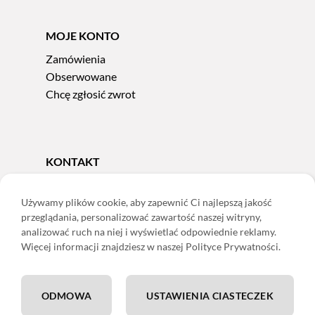
MOJE KONTO
Zamówienia
Obserwowane
Chcę zgłosić zwrot
KONTAKT
Tel.
606 856 924
e-mail:
sklep@adoris.pl
Używamy plików cookie, aby zapewnić Ci najlepszą jakość
przeglądania, personalizować zawartość naszej witryny,
poniedziałek - piątek 8:00-16:00
analizować ruch na niej i wyświetlać odpowiednie reklamy.
Adoris Dorota Święcka
Więcej informacji znajdziesz w naszej Polityce Prywatności.
ul. Łączna 13
58-502 Jelenia Góra
ODMOWA
USTAWIENIA CIASTECZEK
ING: 22 1050 1751 1000 0091 0971 2688