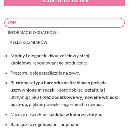
DODAJ DO KOSZYKA
OPIS
INFORMACJE DODATKOWE
TABELA ROZMIARÓW
Modny i elegancki
dwuczęściowy strój
kąpielowy
renomowanego producenta.
Prezentuje się prześlicznie na żywo.
Biustonosz typu bardotka na fiszbinach posiada
usztywnione miseczki
, które dobrze kształtują i
utrzymują biust oraz
dodatkowe wyjmowane wkładki
push-up
, pięknie powiększające biust o rozmiar.
Między miseczkami
ozdoba w kolorze złotym.
Ramiączka regulowane i odpinane.