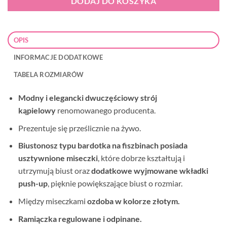
DODAJ DO KOSZYKA
OPIS
INFORMACJE DODATKOWE
TABELA ROZMIARÓW
Modny i elegancki
dwuczęściowy strój
kąpielowy
renomowanego producenta.
Prezentuje się prześlicznie na żywo.
Biustonosz typu bardotka na fiszbinach posiada
usztywnione miseczki
, które dobrze kształtują i
utrzymują biust oraz
dodatkowe wyjmowane wkładki
push-up
, pięknie powiększające biust o rozmiar.
Między miseczkami
ozdoba w kolorze złotym.
Ramiączka regulowane i odpinane.