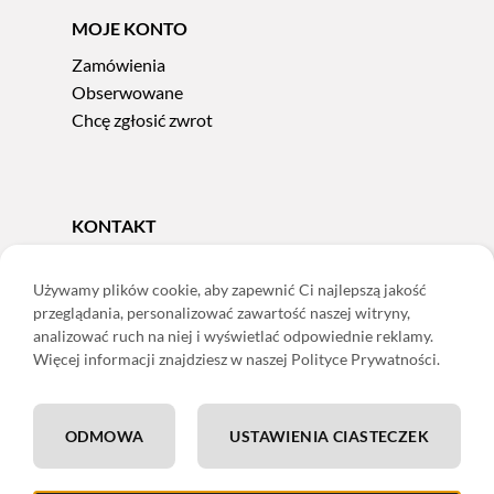
MOJE KONTO
Zamówienia
Obserwowane
Chcę zgłosić zwrot
KONTAKT
Tel.
606 856 924
e-mail:
sklep@adoris.pl
Używamy plików cookie, aby zapewnić Ci najlepszą jakość
przeglądania, personalizować zawartość naszej witryny,
poniedziałek - piątek 8:00-16:00
analizować ruch na niej i wyświetlać odpowiednie reklamy.
Adoris Dorota Święcka
Więcej informacji znajdziesz w naszej Polityce Prywatności.
ul. Łączna 13
58-502 Jelenia Góra
ODMOWA
USTAWIENIA CIASTECZEK
ING: 22 1050 1751 1000 0091 0971 2688