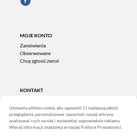
MOJE KONTO
Zamówienia
Obserwowane
Chcę zgłosić zwrot
KONTAKT
Tel.
606 856 924
e-mail:
sklep@adoris.pl
Używamy plików cookie, aby zapewnić Ci najlepszą jakość
przeglądania, personalizować zawartość naszej witryny,
poniedziałek - piątek 8:00-16:00
analizować ruch na niej i wyświetlać odpowiednie reklamy.
Adoris Dorota Święcka
Więcej informacji znajdziesz w naszej Polityce Prywatności.
ul. Łączna 13