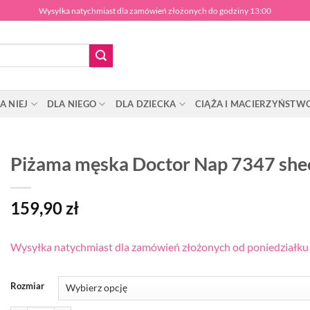
Wysyłka natychmiast dla zamówień złożonych do godziny 13:00
A NIEJ
DLA NIEGO
DLA DZIECKA
CIĄŻA I MACIERZYŃSTW
Piżama męska Doctor Nap 7347 she
159,90
zł
Wysyłka natychmiast dla zamówień złożonych od poniedziałku d
Rozmiar