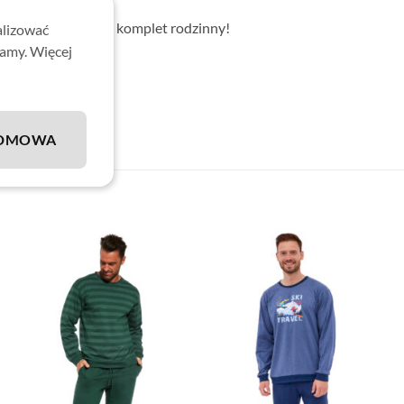
ą razem wspaniały komplet rodzinny!
alizować
lamy. Więcej
DMOWA