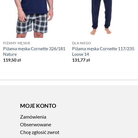
PIŻAMY MĘSKIE
DLA NIEGO
Piżama męska Cornette 326/181
Piżama męska Cornette 117/235
Nature
Loose 14
119,50
zł
131,77
zł
MOJE KONTO
Zamówienia
Obserwowane
Chcę zgłosić zwrot