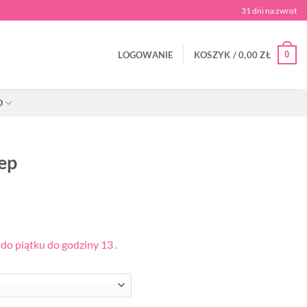
31 dni na zwrot
0
LOGOWANIE
KOSZYK /
0,00
ZŁ
O
ep
o piątku do godziny 13 .