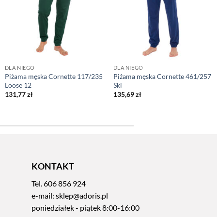
DLA NIEGO
DLA NIEGO
Piżama męska Cornette 117/235
Piżama męska Cornette 461/257
Loose 12
Ski
131,77
zł
135,69
zł
KONTAKT
Tel.
606 856 924
e-mail:
sklep@adoris.pl
poniedziałek - piątek 8:00-16:00