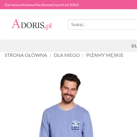
Przewiń
Darmowa dostawa Paczkomat Inpost od 200zł
do
zawartości
Szukaj:
DL
STRONA GŁÓWNA
/
DLA NIEGO
/
PIŻAMY MĘSKIE