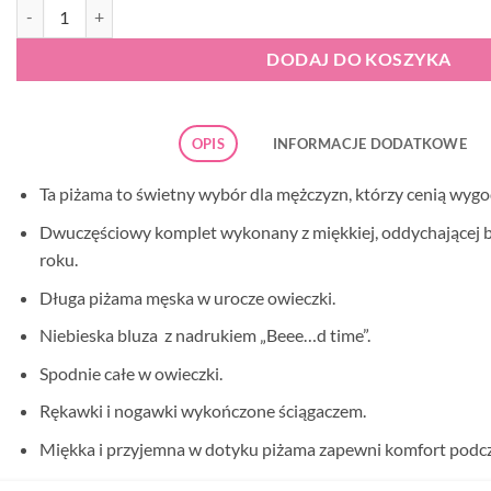
ilość Piżama męska Doctor Nap 7347 sheep
DODAJ DO KOSZYKA
OPIS
INFORMACJE DODATKOWE
Ta piżama to świetny wybór dla mężczyzn, którzy cenią wygodę
Dwuczęściowy komplet wykonany z miękkiej, oddychającej ba
roku.
Długa piżama męska w urocze owieczki.
Niebieska bluza z nadrukiem „Beee…d time”.
Spodnie całe w owieczki.
Rękawki i nogawki wykończone ściągaczem.
Miękka i przyjemna w dotyku piżama zapewni komfort podcz
Dzianina posiada certyfikat Oeko-Tex Standard 100.