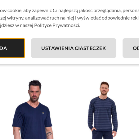
Modele
7346 damski
,
7347
męski
oraz dziecięce
7348
tworz
w cookie, aby zapewnić Ci najlepszą jakość przeglądania, person
Wszystkie rozmiary dostępne w naszej ofercie!
zej witryny, analizować ruch na niej i wyświetlać odpowiednie rek
jdziesz w naszej Polityce Prywatności.
Wyprodukowano w Polsce.
Skład materiału:
100% Bawełna
DA
USTAWIENIA CIASTECZEK
O