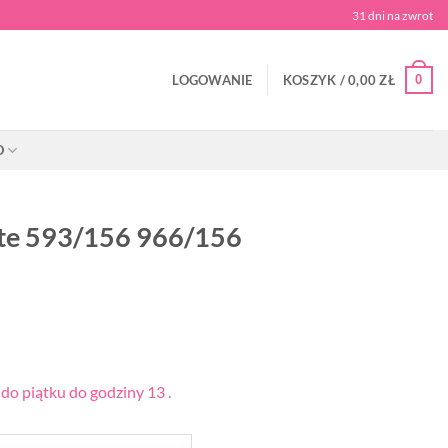
31 dni na zwrot
0
LOGOWANIE
KOSZYK /
0,00
ZŁ
O
tte 593/156 966/156
o piątku do godziny 13 .