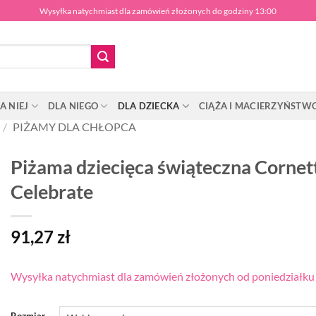
Wysyłka natychmiast dla zamówień złożonych do godziny 13:00
A NIEJ
DLA NIEGO
DLA DZIECKA
CIĄŻA I MACIERZYŃSTW
/
PIŻAMY DLA CHŁOPCA
Piżama dziecięca świąteczna Corne
Celebrate
91,27
zł
Wysyłka natychmiast dla zamówień złożonych od poniedziałku d
Rozmiar