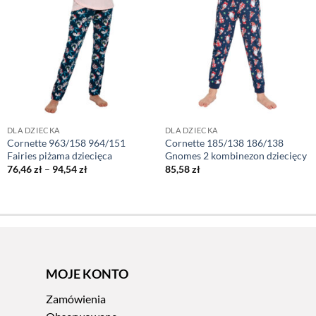
DLA DZIECKA
DLA DZIECKA
Cornette 963/158 964/151
Cornette 185/138 186/138
Fairies piżama dziecięca
Gnomes 2 kombinezon dziecięcy
Zakres
76,46
zł
–
94,54
zł
85,58
zł
cen:
od
76,46 zł
do
94,54 zł
MOJE KONTO
Zamówienia