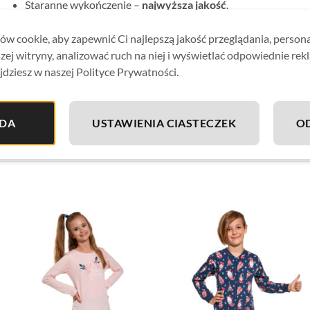
Staranne wykończenie –
najwyższa jakość
.
Piżama zapakowana w
firmowe pudełko producenta – ideal
w cookie, aby zapewnić Ci najlepszą jakość przeglądania, person
Piżama „Celebrate” występuje w wersji dla całej rodziny!
zej witryny, analizować ruch na niej i wyświetlać odpowiednie rek
ofercie.
jdziesz w naszej Polityce Prywatności.
Wyprodukowano w Polsce.
Tkanina: 100% bawełna
DA
USTAWIENIA CIASTECZEK
O