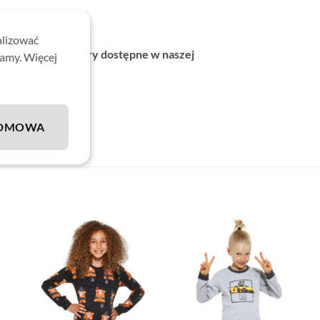
na na prezent!
alizować
 Wszystkie rozmiary dostępne w naszej
lamy. Więcej
DMOWA