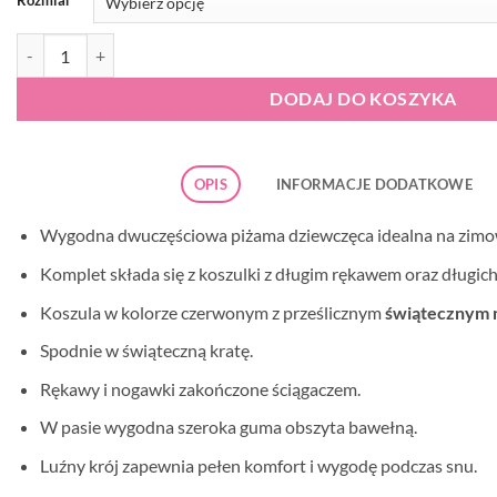
ilość Piżama dziecięca świąteczna Cornette 593/156 966/156 Celebra
DODAJ DO KOSZYKA
OPIS
INFORMACJE DODATKOWE
Wygodna dwuczęściowa piżama dziewczęca idealna na zimo
Komplet składa się z koszulki z długim rękawem oraz długich
Koszula w kolorze czerwonym z prześlicznym
świątecznym 
Spodnie w świąteczną kratę.
Rękawy i nogawki zakończone ściągaczem.
W pasie wygodna szeroka guma obszyta bawełną.
Luźny krój zapewnia pełen komfort i wygodę podczas snu.