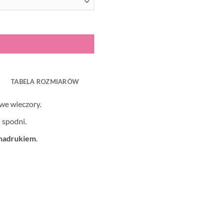
te
TABELA ROZMIARÓW
we wieczory.
 spodni.
nadrukiem
.