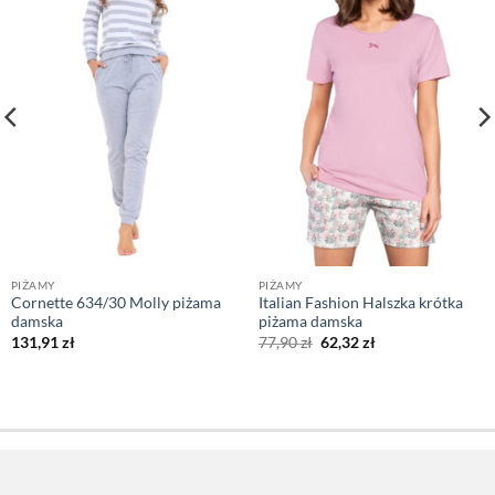
PIŻAMY
PIŻAMY
Cornette 634/30 Molly piżama
Italian Fashion Halszka krótka
damska
piżama damska
Pierwotna
Aktualna
131,91
zł
77,90
zł
62,32
zł
cena
cena
wynosiła:
wynosi:
77,90 zł.
62,32 zł.