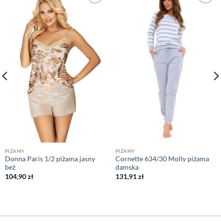
PIŻAMY
PIŻAMY
Donna Paris 1/2 piżama jasny
Cornette 634/30 Molly piżama
beż
damska
104,90
zł
131,91
zł