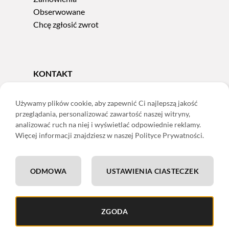
Obserwowane
Chcę zgłosić zwrot
KONTAKT
Tel.
606 856 924
e-mail:
sklep@adoris.pl
Używamy plików cookie, aby zapewnić Ci najlepszą jakość
przeglądania, personalizować zawartość naszej witryny,
poniedziałek - piątek 8:00-16:00
analizować ruch na niej i wyświetlać odpowiednie reklamy.
Adoris Dorota Święcka
Więcej informacji znajdziesz w naszej Polityce Prywatności.
ul. Łączna 13
58-502 Jelenia Góra
ODMOWA
USTAWIENIA CIASTECZEK
ING: 22 1050 1751 1000 0091 0971 2688
ZGODA