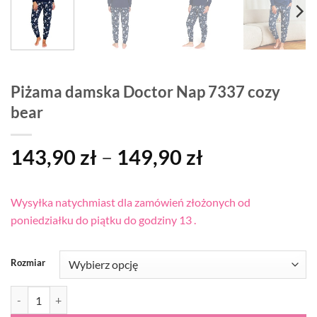
Piżama damska Doctor Nap 7337 cozy
bear
Zakres
143,90
zł
–
149,90
zł
cen:
od
Wysyłka natychmiast dla zamówień złożonych od
143,90 zł
poniedziałku do piątku do godziny 13 .
do
149,90 zł
Rozmiar
ilość Piżama damska Doctor Nap 7337 cozy bear