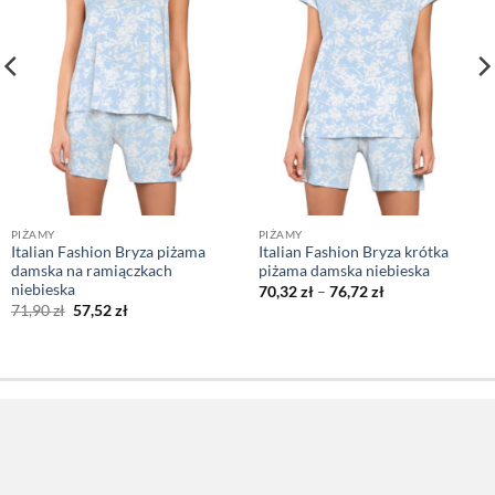
PIŻAMY
PIŻAMY
Italian Fashion Bryza piżama
Italian Fashion Bryza krótka
damska na ramiączkach
piżama damska niebieska
niebieska
Zakres
70,32
zł
–
76,72
zł
cen:
Pierwotna
Aktualna
71,90
zł
57,52
zł
od
cena
cena
70,32 zł
wynosiła:
wynosi:
do
71,90 zł.
57,52 zł.
76,72 zł