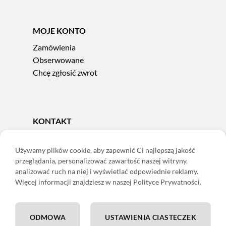
MOJE KONTO
Zamówienia
Obserwowane
Chcę zgłosić zwrot
KONTAKT
Tel.
606 856 924
e-mail:
sklep@adoris.pl
Używamy plików cookie, aby zapewnić Ci najlepszą jakość
przeglądania, personalizować zawartość naszej witryny,
poniedziałek - piątek 8:00-16:00
analizować ruch na niej i wyświetlać odpowiednie reklamy.
Adoris Dorota Święcka
Więcej informacji znajdziesz w naszej Polityce Prywatności.
ul. Łączna 13
58-502 Jelenia Góra
ODMOWA
USTAWIENIA CIASTECZEK
ING: 22 1050 1751 1000 0091 0971 2688