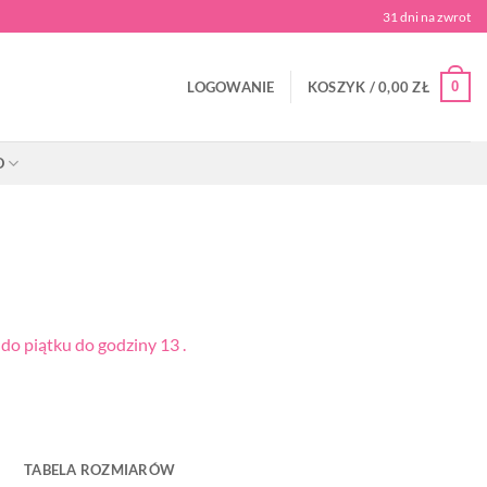
31 dni na zwrot
0
LOGOWANIE
KOSZYK /
0,00
ZŁ
O
o piątku do godziny 13 .
TABELA ROZMIARÓW