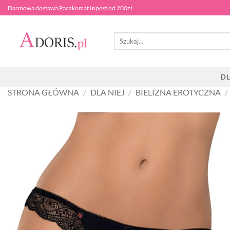
Przewiń
Darmowa dostawa Paczkomat Inpost od 200zł
do
zawartości
Szukaj:
DL
STRONA GŁÓWNA
/
DLA NIEJ
/
BIELIZNA EROTYCZNA
/