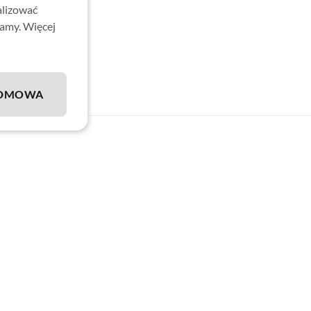
alizować
lamy. Więcej
DMOWA