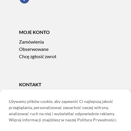
MOJE KONTO
Zamówienia
Obserwowane
Chcę zgłosić zwrot
KONTAKT
Tel.
606 856 924
e-mail:
sklep@adoris.pl
Używamy plików cookie, aby zapewnić Ci najlepszą jakość
przeglądania, personalizować zawartość naszej witryny,
poniedziałek - piątek 8:00-16:00
analizować ruch na niej i wyświetlać odpowiednie reklamy.
Adoris Dorota Święcka
Więcej informacji znajdziesz w naszej Polityce Prywatności.
ul. Łączna 13