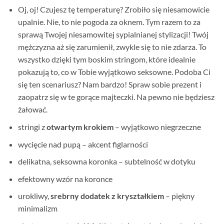
Oj, oj! Czujesz tę temperaturę? Zrobiło się niesamowicie
upalnie. Nie, to nie pogoda za oknem. Tym razem to za
sprawą Twojej niesamowitej sypialnianej stylizacji! Twój
mężczyzna aż się zarumienił, zwykle się to nie zdarza. To
wszystko dzięki tym boskim stringom, które idealnie
pokazują to, co w Tobie wyjątkowo seksowne. Podoba Ci
się ten scenariusz? Nam bardzo! Spraw sobie prezent i
zaopatrz się w te gorące majteczki. Na pewno nie będziesz
żałować.
stringi z
otwartym krokiem
– wyjątkowo niegrzeczne
wycięcie nad pupą – akcent figlarności
delikatna, seksowna koronka – subtelność w dotyku
efektowny wzór na koronce
urokliwy,
srebrny dodatek z kryształkiem
– piękny
minimalizm