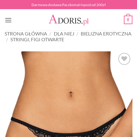
Przewiń
Darmowa dostawa Paczkomat Inpost od 200zł
do
zawartości
0
STRONA GŁÓWNA
/
DLA NIEJ
/
BIELIZNA EROTYCZNA
/
STRINGI, FIGI OTWARTE