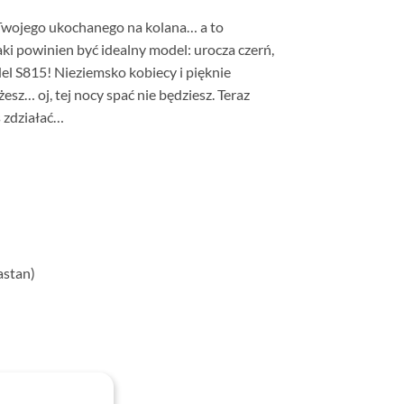
ą Twojego ukochanego na kolana… a to
ki powinien być idealny model: urocza czerń,
l S815! Nieziemsko kobiecy i pięknie
sz… oj, tej nocy spać nie będziesz. Teraz
s zdziałać…
astan)