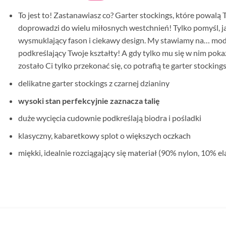
To jest to! Zastanawiasz co? Garter stockings, które powal
doprowadzi do wielu miłosnych westchnień! Tylko pomyśl, ja
wysmuklający fason i ciekawy design. My stawiamy na… mode
podkreślający Twoje kształty! A gdy tylko mu się w nim pokaże
zostało Ci tylko przekonać się, co potrafią te garter stocking
delikatne garter stockings z czarnej dzianiny
wysoki stan perfekcyjnie zaznacza talię
duże wycięcia cudownie podkreślają biodra i pośladki
klasyczny, kabaretkowy splot o większych oczkach
miękki, idealnie rozciągający się materiał (90% nylon, 10% el