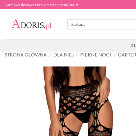
Przewiń
Darmowa dostawa Paczkomat Inpost od 200zł
do
zawartości
Szukaj:
DL
STRONA GŁÓWNA
/
DLA NIEJ
/
PIĘKNE NOGI
/
GARTER