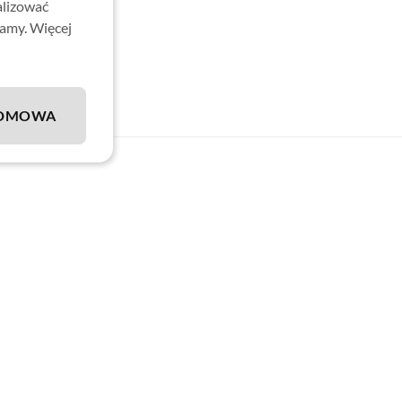
alizować
lamy. Więcej
DMOWA