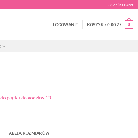
31 dni na zwrot
0
LOGOWANIE
KOSZYK /
0,00
ZŁ
O
o piątku do godziny 13 .
TABELA ROZMIARÓW