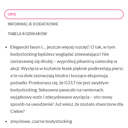
OPIS
INFORMACJE DODATKOWE
TABELA ROZMIARÓW
Elegancki fason i… jeszcze więcej rozcięć! O tak, w tym
bodystocking będziesz wyglądać zniewalająco! Nie
zastanawiaj się dłużej – wypróbuj pikantną siateczkę w
akcji. Wycięcia w kształcie łezek pięknie podkreślają piersi,
a te na dole zaznaczają biodra i kusząco eksponują
pośladki. Przekonasz się, że G317 nie jest zwykłym
bodystocking. Seksowne paseczki na ramionach,
wyjątkowy wzór i zdecydowane wycięcia – oto nowy
sposób na uwodzenie! Już wiesz, że zostało stworzone dla
Ciebie?
zmysłowe, czarne bodystocking