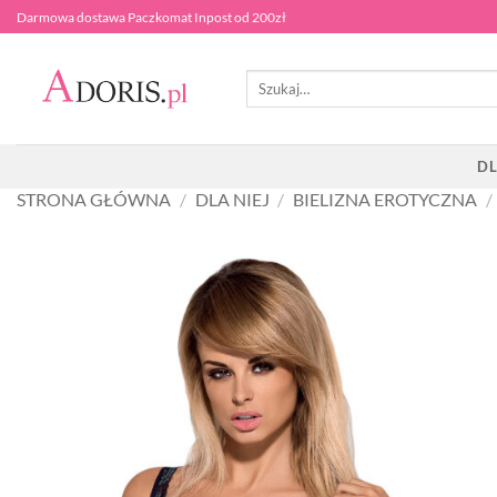
Przewiń
Darmowa dostawa Paczkomat Inpost od 200zł
do
zawartości
Szukaj:
DL
STRONA GŁÓWNA
/
DLA NIEJ
/
BIELIZNA EROTYCZNA
/