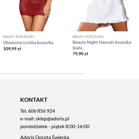
HALKI I KOSZULKI
HALKI I KOSZULKI
Beauty Night Hannah koszulka
Obsessive Lividia koszulka
biała
109,99
zł
79,90
zł
KONTAKT
Tel.
606 856 924
e-mail:
sklep@adoris.pl
poniedziałek - piątek 8:00-16:00
Adoris Dorota Święcka