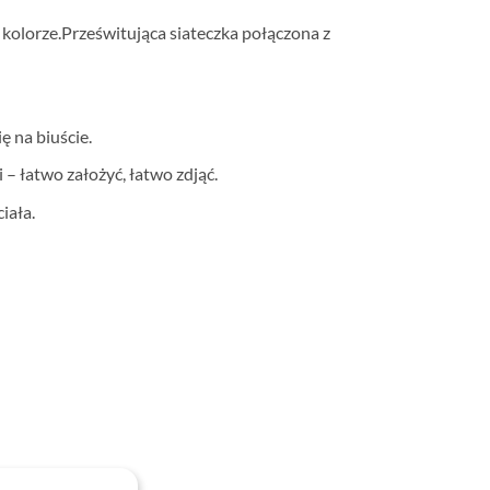
olorze.Prześwitująca siateczka połączona z
ę na biuście.
 łatwo założyć, łatwo zdjąć.
iała.