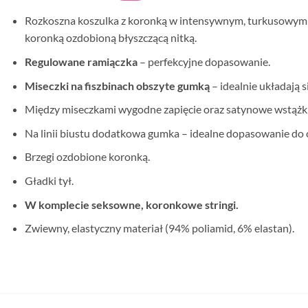
Rozkoszna koszulka z koronką w intensywnym, turkusowym k
koronką ozdobioną błyszczącą nitką.
Regulowane ramiączka
– perfekcyjne dopasowanie.
Miseczki na fiszbinach obszyte gumką
– idealnie układają si
Między miseczkami wygodne zapięcie oraz satynowe wstążki –
Na linii biustu dodatkowa gumka – idealne dopasowanie do c
Brzegi ozdobione koronką.
Gładki tył.
W komplecie seksowne, koronkowe stringi.
Zwiewny, elastyczny materiał (94% poliamid, 6% elastan).