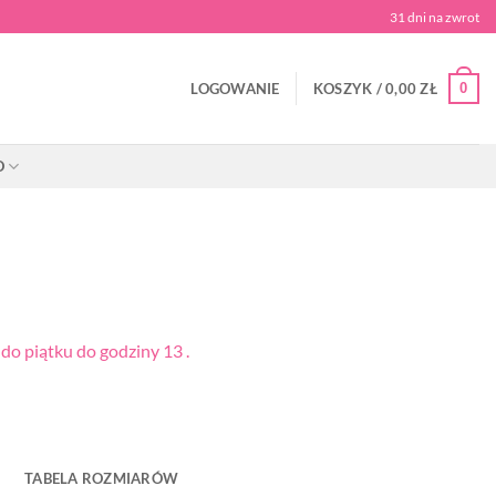
31 dni na zwrot
0
LOGOWANIE
KOSZYK /
0,00
ZŁ
O
o piątku do godziny 13 .
TABELA ROZMIARÓW