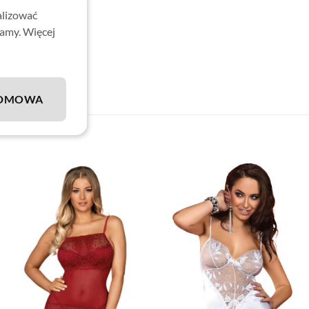
alizować
lamy. Więcej
DMOWA