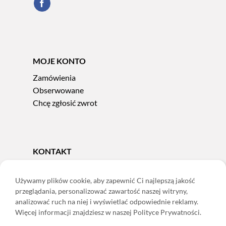
MOJE KONTO
Zamówienia
Obserwowane
Chcę zgłosić zwrot
KONTAKT
Tel.
606 856 924
e-mail:
sklep@adoris.pl
Używamy plików cookie, aby zapewnić Ci najlepszą jakość
przeglądania, personalizować zawartość naszej witryny,
poniedziałek - piątek 8:00-16:00
analizować ruch na niej i wyświetlać odpowiednie reklamy.
Adoris Dorota Święcka
Więcej informacji znajdziesz w naszej Polityce Prywatności.
ul. Łączna 13