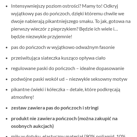
Intensywniejszy poziom ostrości? Mamy to! Odkryj
wyjątkowy pas do pończoch, dzięki któremu chwile we
dwoje nabierają pikantniejszego smaku. To jak, gotowa na
pierwszy wieczór z pieprzykiem? Będzie ich wiele i…
będzie niezwykle przyjemnie!
pas do pończoch w wyjątkowo odważnym fasonie
prześwitująca siateczka kusząco opływa ciało
regulowane paski do pończoch – idealne dopasowanie
podwójne paski wokół ud – niezwykle seksowny motyw
pikantne ćwieki i kółeczka – detale, które podkręcają
atmosferę!
zestaw zawiera pas do pończoch i stringi
produkt nie zawiera pończoch (można zakupić na
osobnych aukcjach)
miły w dotyku, elastyczny materiał (90% poliamid, 10%