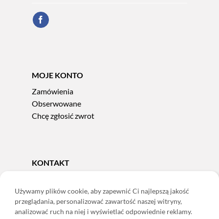
MOJE KONTO
Zamówienia
Obserwowane
Chcę zgłosić zwrot
KONTAKT
Tel.
606 856 924
e-mail:
sklep@adoris.pl
Używamy plików cookie, aby zapewnić Ci najlepszą jakość
przeglądania, personalizować zawartość naszej witryny,
poniedziałek - piątek 8:00-16:00
analizować ruch na niej i wyświetlać odpowiednie reklamy.