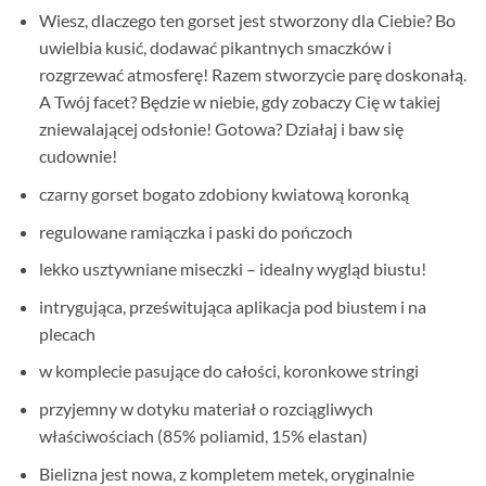
Wiesz, dlaczego ten gorset jest stworzony dla Ciebie? Bo
uwielbia kusić, dodawać pikantnych smaczków i
rozgrzewać atmosferę! Razem stworzycie parę doskonałą.
A Twój facet? Będzie w niebie, gdy zobaczy Cię w takiej
zniewalającej odsłonie! Gotowa? Działaj i baw się
cudownie!
czarny gorset bogato zdobiony kwiatową koronką
regulowane ramiączka i paski do pończoch
lekko usztywniane miseczki – idealny wygląd biustu!
intrygująca, prześwitująca aplikacja pod biustem i na
plecach
w komplecie pasujące do całości, koronkowe stringi
przyjemny w dotyku materiał o rozciągliwych
właściwościach (85% poliamid, 15% elastan)
Bielizna jest nowa, z kompletem metek, oryginalnie