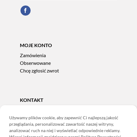
MOJE KONTO
Zamówienia
Obserwowane
Chcę zgłosić zwrot
KONTAKT
Tel.
606 856 924
e-mail:
sklep@adoris.pl
Używamy plików cookie, aby zapewnić Ci najlepszą jakość
przeglądania, personalizować zawartość naszej witryny,
poniedziałek - piątek 8:00-16:00
analizować ruch na niej i wyświetlać odpowiednie reklamy.
Adoris Dorota Święcka
Więcej informacji znajdziesz w naszej Polityce Prywatności.