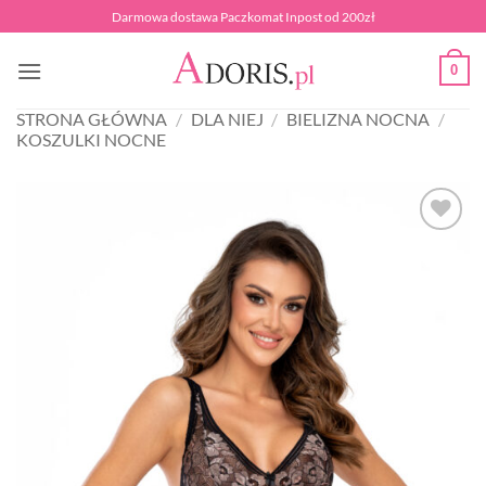
Przewiń
Darmowa dostawa Paczkomat Inpost od 200zł
do
zawartości
0
STRONA GŁÓWNA
/
DLA NIEJ
/
BIELIZNA NOCNA
/
KOSZULKI NOCNE