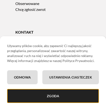
Obserwowane
Chcę zgłosić zwrot
KONTAKT
Tel.
606 856 924
e-mail:
sklep@adoris.pl
Używamy plików cookie, aby zapewnić Ci najlepszą jakość
przeglądania, personalizować zawartość naszej witryny,
poniedziałek - piątek 8:00-16:00
analizować ruch na niej i wyświetlać odpowiednie reklamy.
Adoris Dorota Święcka
Więcej informacji znajdziesz w naszej Polityce Prywatności.
ul. Łączna 13
58-502 Jelenia Góra
ODMOWA
USTAWIENIA CIASTECZEK
ING: 22 1050 1751 1000 0091 0971 2688
ZGODA