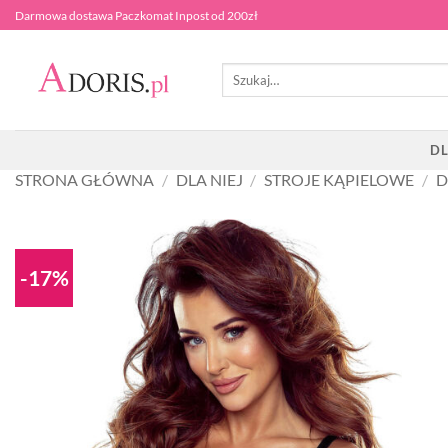
Przewiń
Darmowa dostawa Paczkomat Inpost od 200zł
do
zawartości
Szukaj:
DL
STRONA GŁÓWNA
/
DLA NIEJ
/
STROJE KĄPIELOWE
/
D
-17%