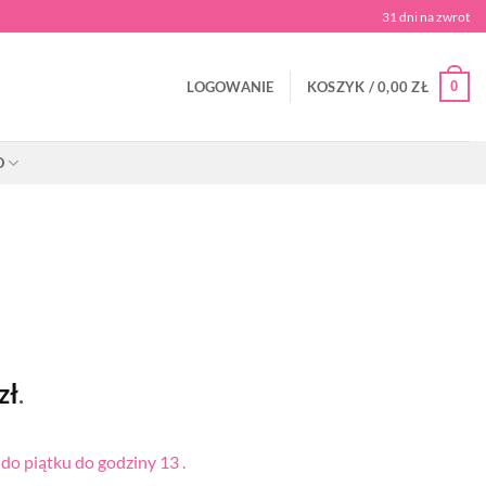
31 dni na zwrot
0
LOGOWANIE
KOSZYK /
0,00
ZŁ
O
zł
.
o piątku do godziny 13 .