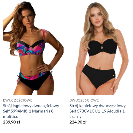
DWUCZĘŚCIOWE
DWUCZĘŚCIOWE
Strój kąpielowy dwuczęściowy
Strój kąpielowy dwuczęściowy
Self S994MI8-1 Marmaris 8
Self S730V1CU1-19 Alcudia 1
muliticol
czarny
239,90
zł
224,90
zł