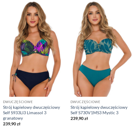
DWUCZĘŚCIOWE
DWUCZĘŚCIOWE
Strój kąpielowy dwuczęściowy
Strój kąpielowy dwuczęściowy
Self S933LI3 Limassol 3
Self S730V1MS3 Mystic 3
granatowy
239,90
zł
239,90
zł