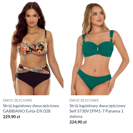
DWUCZĘŚCIOWE
DWUCZĘŚCIOWE
Strój kąpielowy dwuczęściowy
Strój kąpielowy dwuczęściowy
GABBIANO Evita-DX 028
Self S730V1PM1-7 Panama 1
zielony
229,90
zł
224,90
zł