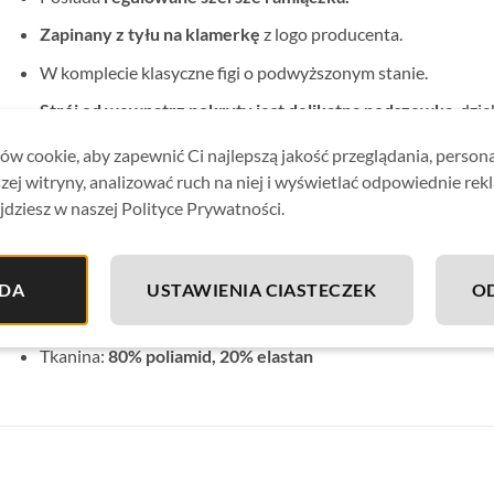
Zapinany z tyłu na klamerkę
z logo producenta.
W komplecie klasyczne figi o podwyższonym stanie.
Strój od wewnątrz pokryty jest delikatną podszewką
, dzi
strój nie prześwituje.
w cookie, aby zapewnić Ci najlepszą jakość przeglądania, person
Kostium idealnie sprawdzi się zarówno na basenie jak i plaży
zej witryny, analizować ruch na niej i wyświetlać odpowiednie rek
jdziesz w naszej Polityce Prywatności.
Materiał odporny na chlor, wodę morską i słońce.
Stroje kąpielowe Gabbiano są
produkowane w Polsce z wyso
wysoką jakość i komfort noszenia.
DA
USTAWIENIA CIASTECZEK
O
Wskazówki pielęgnacyjne: Pranie ręczne.
Tkanina:
80% poliamid, 20% elastan