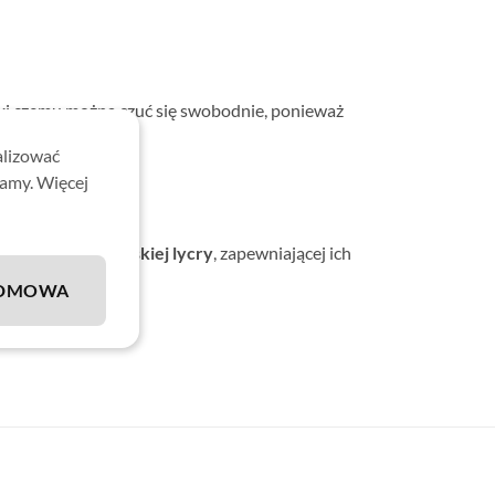
ęki czemu można czuć się swobodnie, ponieważ
alizować
.
lamy. Więcej
kiej jakości włoskiej lycry
, zapewniającej ich
DMOWA