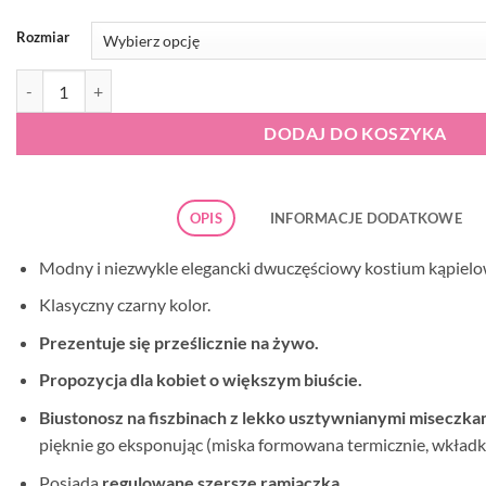
Rozmiar
ilość Gabbiano Esther-G H
DODAJ DO KOSZYKA
OPIS
INFORMACJE DODATKOWE
Modny i niezwykle elegancki dwuczęściowy kostium kąpie
Klasyczny czarny kolor.
Prezentuje się prześlicznie na żywo.
Propozycja dla kobiet o większym biuście.
Biustonosz na fiszbinach z lekko usztywnianymi miseczka
pięknie go eksponując (miska formowana termicznie, wkładk
Posiada
regulowane szersze ramiączka.