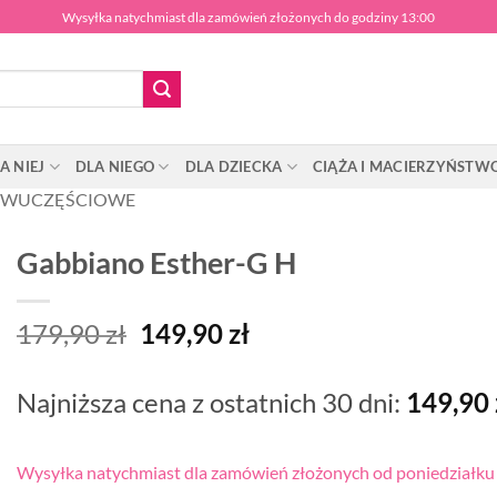
Wysyłka natychmiast dla zamówień złożonych do godziny 13:00
A NIEJ
DLA NIEGO
DLA DZIECKA
CIĄŻA I MACIERZYŃSTW
WUCZĘŚCIOWE
Gabbiano Esther-G H
Pierwotna
Aktualna
179,90
zł
149,90
zł
cena
cena
wynosiła:
wynosi:
Najniższa cena z ostatnich 30 dni:
149,90
179,90 zł.
149,90 zł.
Wysyłka natychmiast dla zamówień złożonych od poniedziałku d