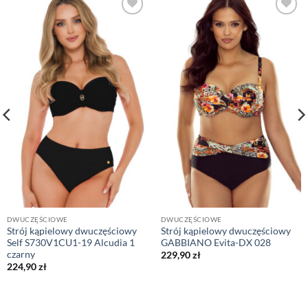
DWUCZĘŚCIOWE
DWUCZĘŚCIOWE
Strój kąpielowy dwuczęściowy
Strój kąpielowy dwuczęściowy
Self S730V1CU1-19 Alcudia 1
GABBIANO Evita-DX 028
czarny
229,90
zł
224,90
zł