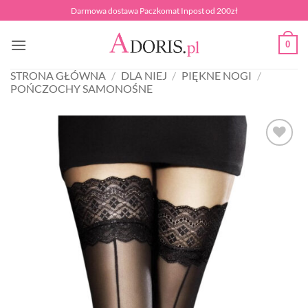
Przewiń
Darmowa dostawa Paczkomat Inpost od 200zł
do
zawartości
0
STRONA GŁÓWNA
/
DLA NIEJ
/
PIĘKNE NOGI
/
POŃCZOCHY SAMONOŚNE