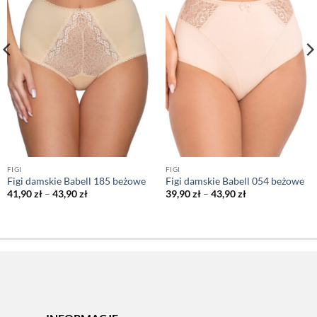
FIGI
FIGI
Figi damskie Babell 185 beżowe
Figi damskie Babell 054 beżowe
Zakres
Zakres
41,90
zł
–
43,90
zł
39,90
zł
–
43,90
zł
cen:
cen:
od
od
41,90 zł
39,90 zł
do
do
43,90 zł
43,90 zł