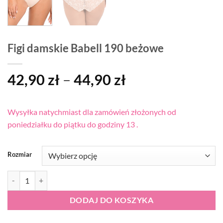
Figi damskie Babell 190 beżowe
Zakres
42,90
zł
–
44,90
zł
cen:
od
Wysyłka natychmiast dla zamówień złożonych od
42,90 zł
poniedziałku do piątku do godziny 13 .
do
44,90 zł
Rozmiar
ilość Figi damskie Babell 190 beżowe
DODAJ DO KOSZYKA