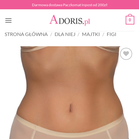
Przewiń
Darmowa dostawa Paczkomat Inpost od 200zł
do
zawartości
0
STRONA GŁÓWNA
/
DLA NIEJ
/
MAJTKI
/
FIGI