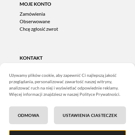
MOJE KONTO
Zamówienia
Obserwowane
Chcę zgłosić zwrot
KONTAKT
Tel.
606 856 924
e-mail:
sklep@adoris.pl
Używamy plików cookie, aby zapewnić Ci najlepszą jakość
przeglądania, personalizować zawartość naszej witryny,
poniedziałek - piątek 8:00-16:00
analizować ruch na niej i wyświetlać odpowiednie reklamy.
Adoris Dorota Święcka
Więcej informacji znajdziesz w naszej Polityce Prywatności.
ul. Łączna 13
58-502 Jelenia Góra
ODMOWA
USTAWIENIA CIASTECZEK
ING: 22 1050 1751 1000 0091 0971 2688