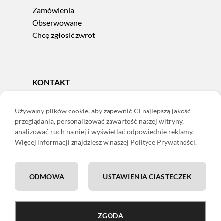
Zamówienia
Obserwowane
Chcę zgłosić zwrot
KONTAKT
Tel.
606 856 924
e-mail:
sklep@adoris.pl
Używamy plików cookie, aby zapewnić Ci najlepszą jakość
przeglądania, personalizować zawartość naszej witryny,
poniedziałek - piątek 8:00-16:00
analizować ruch na niej i wyświetlać odpowiednie reklamy.
Adoris Dorota Święcka
Więcej informacji znajdziesz w naszej Polityce Prywatności.
ul. Łączna 13
58-502 Jelenia Góra
ODMOWA
USTAWIENIA CIASTECZEK
ING: 22 1050 1751 1000 0091 0971 2688
ZGODA