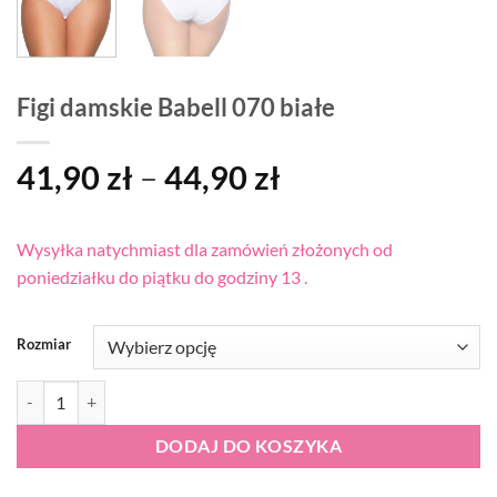
Figi damskie Babell 070 białe
Zakres
41,90
zł
–
44,90
zł
cen:
od
Wysyłka natychmiast dla zamówień złożonych od
41,90 zł
poniedziałku do piątku do godziny 13 .
do
44,90 zł
Rozmiar
ilość Figi damskie Babell 070 białe
DODAJ DO KOSZYKA