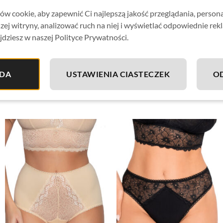
w cookie, aby zapewnić Ci najlepszą jakość przeglądania, person
Polska bielizna idealna na co dzień.
zej witryny, analizować ruch na niej i wyświetlać odpowiednie rek
Skład materiału:
92% bawełna, 8% elastan
jdziesz w naszej Polityce Prywatności.
DA
USTAWIENIA CIASTECZEK
O