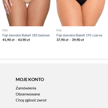
FIGI
FIGI
Figi damskie Babell 185 beżowe
Figi damskie Babell 191 czarne
Zakres
Zakres
41,90
zł
–
43,90
zł
37,90
zł
–
39,90
zł
cen:
cen:
od
od
41,90 zł
37,90 zł
do
do
43,90 zł
39,90 zł
MOJE KONTO
Zamówienia
Obserwowane
Chcę zgłosić zwrot