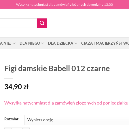
Wysyłka natychmiast dla zamówień złożonych do godziny 13:00
A NIEJ
DLA NIEGO
DLA DZIECKA
CIĄŻA I MACIERZYŃSTW
Figi damskie Babell 012 czarne
34,90
zł
Wysyłka natychmiast dla zamówień złożonych od poniedziałku d
Rozmiar