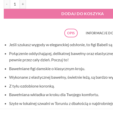
ilość Figi damskie Babell 012 czarne
DODAJ DO KOSZYKA
OPIS
INFORMACJE D
Jeśli szukasz wygody w eleganckiej odsłonie, to figi Babell są
Połączenie oddychającej, delikatnej bawełny oraz elastycznej
pewnie przez cały dzień. Poczuj to!
Bawełniane figi damskie o klasycznym kroju.
Wykonane z elastycznej bawełny, świetnie leżą, są bardzo w
Z tyłu ozdobione koronką.
Bawełniana wkładka w kroku dla Twojego komfortu.
Szyte w lokalnej szwalni w Toruniu z dbałością o najdrobniejs
Pakowane w eleganckie pudełko producenta – idealnie na pr