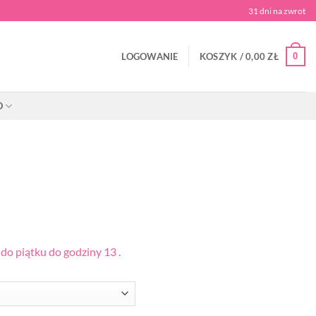
31 dni na zwrot
0
LOGOWANIE
KOSZYK /
0,00
ZŁ
O
o piątku do godziny 13 .