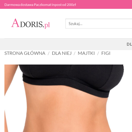
Przewiń
Darmowa dostawa Paczkomat Inpost od 200zł
do
zawartości
Szukaj:
DL
STRONA GŁÓWNA
/
DLA NIEJ
/
MAJTKI
/
FIGI