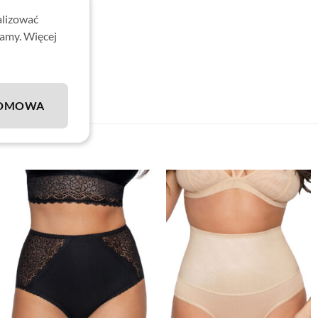
alizować
lamy. Więcej
DMOWA