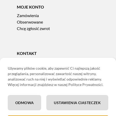
MOJE KONTO
Zamówienia
Obserwowane
Chcę zgłosić zwrot
KONTAKT
Tel.
606 856 924
e-mail:
sklep@adoris.pl
Używamy plików cookie, aby zapewnić Ci najlepszą jakość
przeglądania, personalizować zawartość naszej witryny,
poniedziałek - piątek 8:00-16:00
analizować ruch na niej i wyświetlać odpowiednie reklamy.
Adoris Dorota Święcka
Więcej informacji znajdziesz w naszej Polityce Prywatności.
ul. Łączna 13
58-502 Jelenia Góra
ODMOWA
USTAWIENIA CIASTECZEK
ING: 22 1050 1751 1000 0091 0971 2688