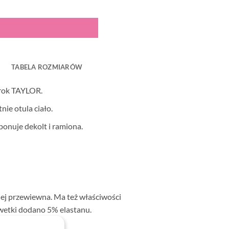
TABELA ROZMIARÓW
frok TAYLOR.
ie otula ciało.
ponuje dekolt i ramiona.
iej przewiewna. Ma też właściwości
wetki dodano 5% elastanu.