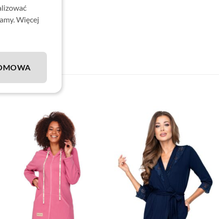
alizować
lamy. Więcej
DMOWA