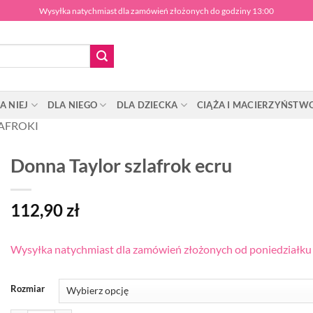
Wysyłka natychmiast dla zamówień złożonych do godziny 13:00
A NIEJ
DLA NIEGO
DLA DZIECKA
CIĄŻA I MACIERZYŃSTW
AFROKI
Donna Taylor szlafrok ecru
112,90
zł
Wysyłka natychmiast dla zamówień złożonych od poniedziałku d
Rozmiar