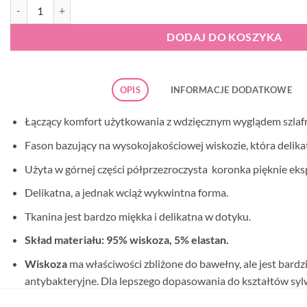
ilość Donna Taylor szlafrok ecru
DODAJ DO KOSZYKA
OPIS
INFORMACJE DODATKOWE
Łączący komfort użytkowania z wdzięcznym wyglądem szla
Fason bazujący na wysokojakościowej wiskozie, która delikatn
Użyta w górnej części półprzezroczysta koronka pięknie eks
Delikatna, a jednak wciąż wykwintna forma.
Tkanina jest bardzo miękka i delikatna w dotyku.
Skład materiału: 95% wiskoza, 5% elastan.
Wiskoza
ma właściwości zbliżone do bawełny, ale jest bardz
antybakteryjne. Dla lepszego dopasowania do kształtów syl