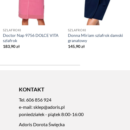
SZLAFROKI
SZLAFROKI
Doctor Nap 9756 DOLCE VITA
Donna Miriam szlafrok damski
szlafrok
granatowy
183,90
zł
145,90
zł
KONTAKT
Tel.
606 856 924
e-mail:
sklep@adoris.pl
poniedziałek - piątek 8:00-16:00
Adoris Dorota Święcka