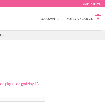
31 dni na zwrot
0
LOGOWANIE
KOSZYK /
0,00
ZŁ
O
o piątku do godziny 13 .