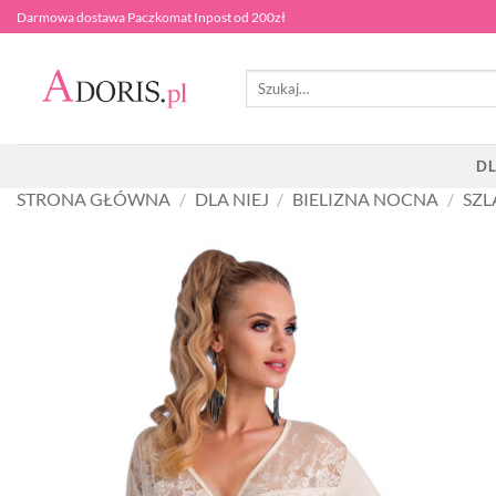
Przewiń
Darmowa dostawa Paczkomat Inpost od 200zł
do
zawartości
Szukaj:
DL
STRONA GŁÓWNA
/
DLA NIEJ
/
BIELIZNA NOCNA
/
SZL