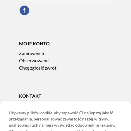
MOJE KONTO
Zamówienia
Obserwowane
Chcę zgłosić zwrot
KONTAKT
Tel.
606 856 924
e-mail:
sklep@adoris.pl
Używamy plików cookie, aby zapewnić Ci najlepszą jakość
przeglądania, personalizować zawartość naszej witryny,
poniedziałek - piątek 8:00-16:00
analizować ruch na niej i wyświetlać odpowiednie reklamy.
Adoris Dorota Święcka