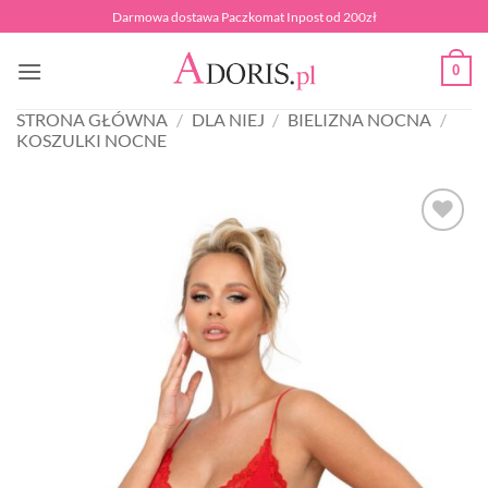
Przewiń
Darmowa dostawa Paczkomat Inpost od 200zł
do
zawartości
0
STRONA GŁÓWNA
/
DLA NIEJ
/
BIELIZNA NOCNA
/
KOSZULKI NOCNE