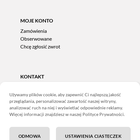
MOJE KONTO
Zamówienia
Obserwowane
Chcę zgłosić zwrot
KONTAKT
Tel.
606 856 924
e-mail:
sklep@adoris.pl
Używamy plików cookie, aby zapewnić Ci najlepszą jakość
przeglądania, personalizować zawartość naszej witryny,
poniedziałek - piątek 8:00-16:00
analizować ruch na niej i wyświetlać odpowiednie reklamy.
Adoris Dorota Święcka
Więcej informacji znajdziesz w naszej Polityce Prywatności.
ul. Łączna 13
58-502 Jelenia Góra
ODMOWA
USTAWIENIA CIASTECZEK
ING: 22 1050 1751 1000 0091 0971 2688