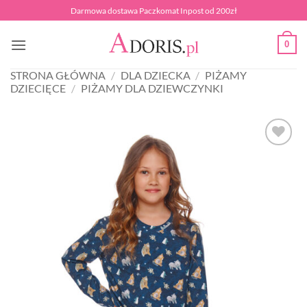
Przewiń
Darmowa dostawa Paczkomat Inpost od 200zł
do
zawartości
0
STRONA GŁÓWNA
/
DLA DZIECKA
/
PIŻAMY
DZIECIĘCE
/
PIŻAMY DLA DZIEWCZYNKI