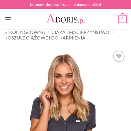
Przewiń
Darmowa dostawa Paczkomat Inpost od 200zł
do
zawartości
0
STRONA GŁÓWNA
/
CIĄŻA I MACIERZYŃSTWO
/
KOSZULE CIĄŻOWE I DO KARMIENIA