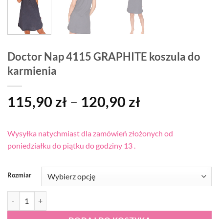
Doctor Nap 4115 GRAPHITE koszula do
karmienia
Zakres
115,90
zł
–
120,90
zł
cen:
od
Wysyłka natychmiast dla zamówień złożonych od
115,90 zł
poniedziałku do piątku do godziny 13 .
do
120,90 zł
Rozmiar
ilość Doctor Nap 4115 GRAPHITE koszula do karmienia