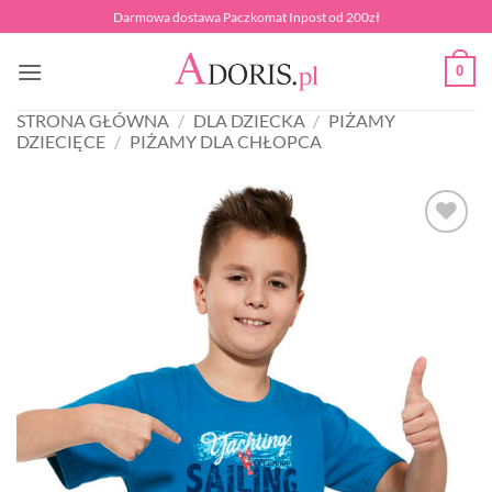
Przewiń
Darmowa dostawa Paczkomat Inpost od 200zł
do
zawartości
0
STRONA GŁÓWNA
/
DLA DZIECKA
/
PIŻAMY
DZIECIĘCE
/
PIŻAMY DLA CHŁOPCA