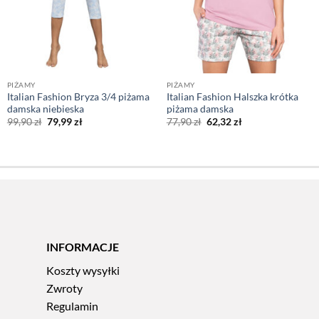
PIŻAMY
PIŻAMY
Italian Fashion Bryza 3/4 piżama
Italian Fashion Halszka krótka
damska niebieska
piżama damska
Pierwotna
Aktualna
Pierwotna
Aktualna
99,90
zł
79,99
zł
77,90
zł
62,32
zł
cena
cena
cena
cena
wynosiła:
wynosi:
wynosiła:
wynosi:
99,90 zł.
79,99 zł.
77,90 zł.
62,32 zł.
INFORMACJE
Koszty wysyłki
Zwroty
Regulamin