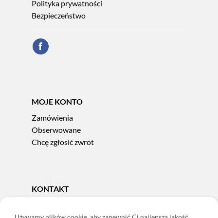
Polityka prywatności
Bezpieczeństwo
MOJE KONTO
Zamówienia
Obserwowane
Chcę zgłosić zwrot
KONTAKT
Tel.
606 856 924
e-mail:
sklep@adoris.pl
Używamy plików cookie, aby zapewnić Ci najlepszą jakość