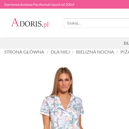
Przewiń
Darmowa dostawa Paczkomat Inpost od 200zł
do
zawartości
Szukaj:
DL
STRONA GŁÓWNA
/
DLA NIEJ
/
BIELIZNA NOCNA
/
PI