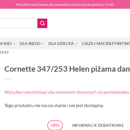
Wysyłka natychmiast dla zamówień złożonych do godziny 13:00
A NIEJ
DLA NIEGO
DLA DZIECKA
CIĄŻA I MACIERZYŃSTW
ŻAMY
Cornette 347/253 Helen piżama da
Wysyłka natychmiast dla zamówień złożonych od poniedziałku d
Tego produktu nie ma na stanie i nie jest dostępny.
OPIS
INFORMACJE DODATKOWE