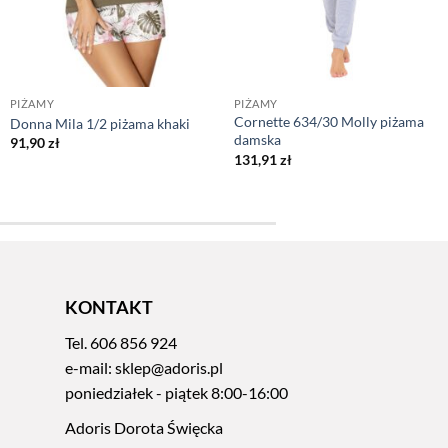
PIŻAMY
PIŻAMY
Cornette 634/30 Molly piżama
Donna Mila 1/2 piżama khaki
damska
91,90
zł
131,91
zł
KONTAKT
Tel.
606 856 924
e-mail:
sklep@adoris.pl
poniedziałek - piątek 8:00-16:00
Adoris Dorota Święcka