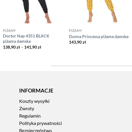
PIŻAMY
PIŻAMY
Doctor Nap 4351 BLACK
Donna Princessa piżama damska
piżama damska
143,90
zł
Zakres
138,90
zł
–
141,90
zł
cen:
od
138,90 zł
do
141,90 zł
INFORMACJE
Koszty wysyłki
Zwroty
Regulamin
Polityka prywatności
Bezpieczeństwo