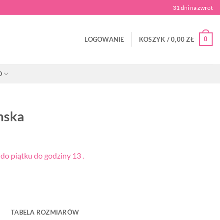
31 dni na zwrot
0
LOGOWANIE
KOSZYK /
0,00
ZŁ
O
mska
o piątku do godziny 13 .
TABELA ROZMIARÓW