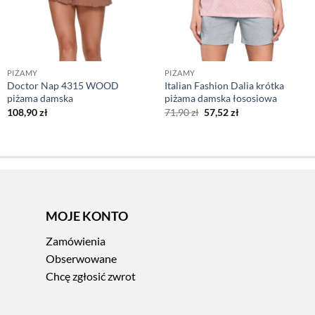
PIŻAMY
PIŻAMY
Doctor Nap 4315 WOOD
Italian Fashion Dalia krótka
piżama damska
piżama damska łososiowa
Pierwotna
Aktualna
108,90
zł
71,90
zł
57,52
zł
cena
cena
wynosiła:
wynosi:
71,90 zł.
57,52 zł.
MOJE KONTO
Zamówienia
Obserwowane
Chcę zgłosić zwrot