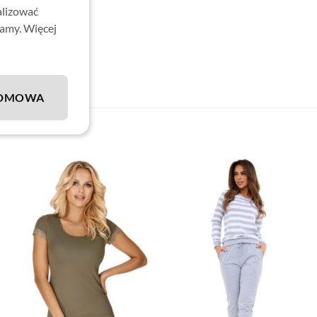
alizować
lamy. Więcej
DMOWA