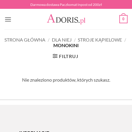
Przewiń
Darmowa dostawa Paczkomat Inpost od 200zł
do
zawartości
0
STRONA GŁÓWNA
/
DLA NIEJ
/
STROJE KĄPIELOWE
/
MONOKINI
FILTRUJ
Nie znaleziono produktów, których szukasz.